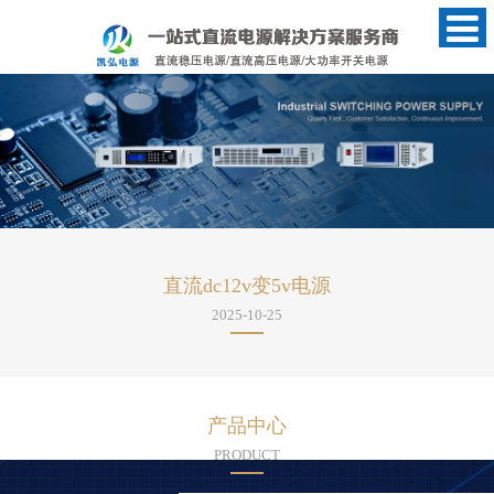
直流dc12v变5v电源
2025-10-25
做
已会做相信你手头有万
用表、电阻 这两样东东!做好后用万用表
产品中心
PRODUCT