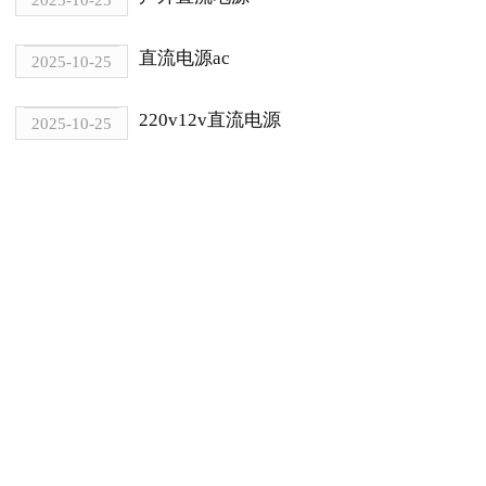
直流电源ac
2025-10-25
220v12v直流电源
2025-10-25
12v直流电源模块
2025-10-25
电话：0514-87979963 地址：江苏省仪征市中南智慧城工业园
Copyright 2012-2023
扬州凯弘电源科技有限公司
苏ICP备17010109号-2
网站地图
HTML地图
链接支持：
L245N螺旋钢管在天然气行业的重要性
|
山东智慧科技展厅设
计
|
景观灯控制箱
|
广州方形冷却塔配件批发
|
上海搬家公司货车通行证
|
滴管
|
北京户口
|
国内试管婴儿
|
决战破晓
|
公兴搬家公司
|
回转支承厂家
|
江阴市华瑞德玻璃制品有限公司
|
高德智造
|